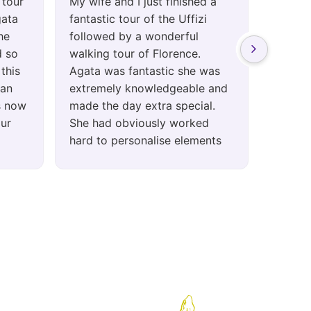
 tour
My wife and I just finished a
Outsta
gata
fantastic tour of the Uffizi
She is
he
followed by a wonderful
has a p
d so
walking tour of Florence.
history
this
Agata was fantastic she was
learne
 an
extremely knowledgeable and
walking
as now
made the day extra special.
recomme
our
She had obviously worked
was wel
hard to personalise elements
of the tours to my wife and I.
The whole experience was
superb and I would highly
recommend