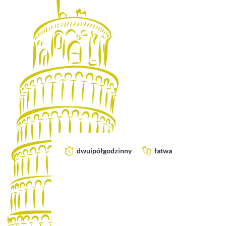
dwuipółgodzinny
łatwa