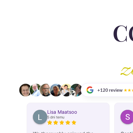
C
z
+120 review
★★
Lisa Maatsoo
5 dni temu