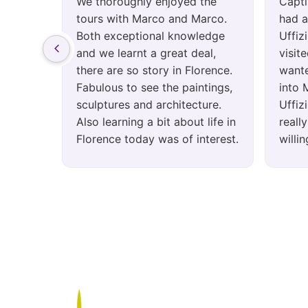
We thoroughly enjoyed the
Capti
tours with Marco and Marco.
had a
Both exceptional knowledge
Uffiz
and we learnt a great deal,
visit
there are so story in Florence.
wante
Fabulous to see the paintings,
into 
sculptures and architecture.
Uffiz
Also learning a bit about life in
reall
Florence today was of interest.
willi
Thanks Agata for your
High
recommendations and for
organising our tours. Regards,
Lisa and John.