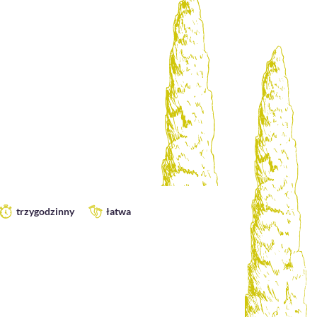
trzygodzinny
łatwa
cztero