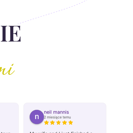
IE
mi
neil mannis
2 miesiące temu