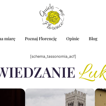
na miarę
Poznaj Florencję
Opinie
Blog
[schema_tassonomia_acf]
Luk
WIEDZANIE