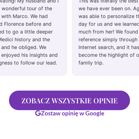
vating! My husband and I
This was literally the best
 wonderful tour of the
we have ever been on. A
i with Marco. We had
was able to personalize t
ed Florence before and
day for us and we learne
d to go a little deeper
much from her! We found 
Medici history and the
reference simply through
i and he obliged. We
Internet search, and it h
y enjoyed his insights and
become the highlight of 
ngness to follow our lead.
family trip.
ly recommend!
ZOBACZ WSZYSTKIE OPINIE
Zostaw opinię w Google