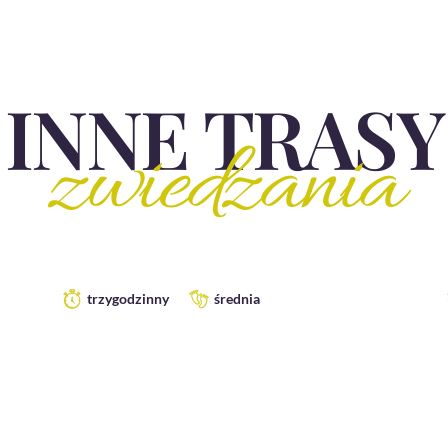
INNE TRASY
zwiedzania
trzygodzinny
średnia