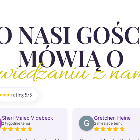
O NASI GOŚC
MÓWIĄ O
wiedzaniu z na
★★★
rating 5/5
Sheri Malec Videbeck
Gretchen Heine
2 tygodnie temu
2 miesiące temu