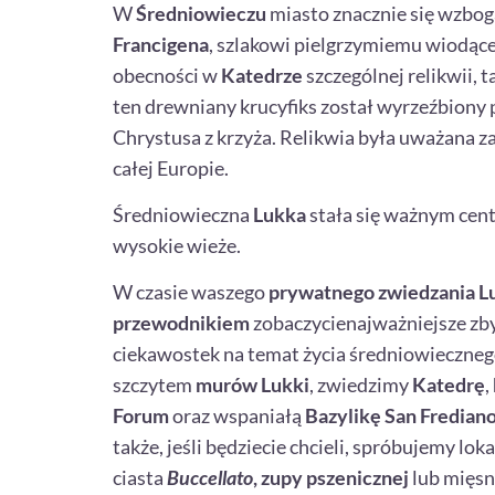
W
Średniowieczu
miasto znacznie się wzbog
Francigena
, szlakowi pielgrzymiemu wiodą
obecności w
Katedrze
szczególnej relikwii, 
ten drewniany krucyfiks został wyrzeźbiony 
Chrystusa z krzyża. Relikwia była uważana za
całej Europie.
Średniowieczna
Lukka
stała się ważnym cen
wysokie wieże.
W czasie waszego
prywatnego zwiedzania L
przewodnikiem
zobaczycienajważniejsze zbyt
ciekawostek na temat życia średniowieczneg
szczytem
murów Lukki
, zwiedzimy
Katedrę
,
Forum
oraz wspaniałą
Bazylikę San Fredian
także, jeśli będziecie chcieli, spróbujemy lo
ciasta
Buccellat
o
,
zupy pszenicznej
lub mięs