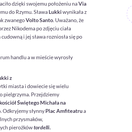
aciło dzięki swojemu położeniu na
Via
cemu do Rzymu. Sława
Lukki
wynikała z
tak zwanego
Volto Santo
. Uważano, że
przez Nikodema po zdjęciu ciała
 cudowną i jej sława rozniosła się po
trum handlu a w mieście wyrosły
ukki
z
ki miasta i dowiecie się wielu
o pielgrzyma. Przejdziemy
kościół Świętego Michała na
o
. Odkryjemy słynny
Plac Amfiteatru
a
kalnych przysmaków,
nych pierożków
tordelli
.