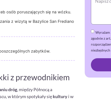
zeb osób poruszających się na wózku.
zania z wizytą w Bazylice San Frediano
Wyrażam z
zgodnie z ar
rozporządze
niezbędnych 
 poszczególnych zabytków.
kki z przewodnikiem
niu dróg
, między Północą a
cu, w którym spotykały się
kultury
i w