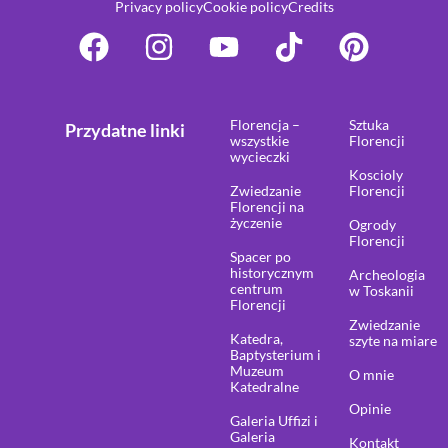
Privacy policy
Cookie policy
Credits
Florencja –
Sztuka
Przydatne linki
wszystkie
Florencji
wycieczki
Koscioly
Zwiedzanie
Florencji
Florencji na
życzenie
Ogrody
Florencji
Spacer po
historycznym
Archeologia
centrum
w Toskanii
Florencji
Zwiedzanie
Katedra,
szyte na miare
Baptysterium i
Muzeum
O mnie
Katedralne
Opinie
Galeria Uffizi i
Galeria
Kontakt