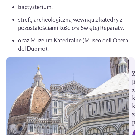
baptysterium,
strefę archeologiczną wewnątrz katedry z
pozostałościami kościoła Świętej Reparaty,
oraz Muzeum Katedralne (Museo dell’Opera
del Duomo).
z
k
z